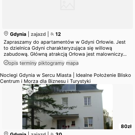
Gdynia
|
zajazd
|
12
Zapraszamy do apartamentów w Gdyni Orłowie. Jest
to dzielnica Gdyni charakteryzująca się willową
zabudową. Główną atrakcją Orłowa jest malowniczy...
opis
terminy
piktogramy
mapa
Noclegi Gdynia w Sercu Miasta | Idealne Położenie Blisko
Centrum i Morza dla Biznesu i Turystyki
80
zł
Gdynia
|
zajazd
|
30