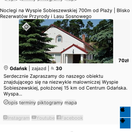
Noclegi na Wyspie Sobieszewskiej 700m od Plaży | Blisko
Rezerwatów Przyrody i Lasu Sosnowego
70
zł
Gdańsk
|
zajazd
|
30
Serdecznie Zapraszamy do naszego obiektu
znajdującego się na niezwykle malowniczej Wyspie
Sobieszewskiej, położonej 15 km od Centrum Gdańska.
Wyspa...
opis
terminy
piktogramy
mapa
Instagram
Youtube
Facebook