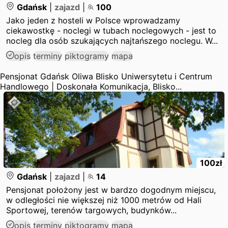
Gdańsk
|
zajazd
|
100
Jako jeden z hosteli w Polsce wprowadzamy
ciekawostkę - noclegi w tubach noclegowych - jest to
nocleg dla osób szukających najtańszego noclegu. W...
opis
terminy
piktogramy
mapa
Pensjonat Gdańsk Oliwa Blisko Uniwersytetu i Centrum
Handlowego | Doskonała Komunikacja, Blisko...
100
zł
Gdańsk
|
zajazd
|
14
Pensjonat położony jest w bardzo dogodnym miejscu,
w odległości nie większej niż 1000 metrów od Hali
Sportowej, terenów targowych, budynków...
opis
terminy
piktogramy
mapa