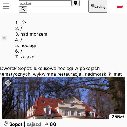
szukaj
/
nad morzem
1
5
/
noclegi
/
zajazd
Dworek Sopot: luksusowe noclegi w pokojach
tematycznych, wykwintna restauracja i nadmorski klimat
255
zł
Sopot
|
zajazd
|
80