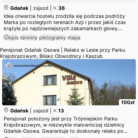
Gdańsk
|
zajazd
|
36
Idea otwarcia hostelu zrodziła się podczas podróży
Marka po rozległych terenach Azji i przez jakiś czas
krążyła po najdziwniejszych zakamarkach głowy....
opis
terminy
piktogramy
mapa
Pensjonat Gdańsk Osowa | Relaks w Lesie przy Parku
Krajobrazowym, Blisko Obwodnicy i Kaszub
100
zł
Gdańsk
|
zajazd
|
13
Pensjonat położony jest przy Trójmiejskim Parku
Krajobrazowym, w niezwykle malowniczej dzielnicy
Gdańsk-Osowa. Gwarantuje to doskonały relaks po...