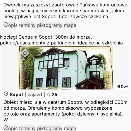
Dworek ma zaszczyt zaoferować Państwu komfortowe
noclegi w najpiękniejszym kurorcie nadmorskim, jakim
niewątpliwie jest Sopot. Tutaj zawsze czeka na...
opis
terminy
piktogramy
mapa
Noclegi Centrum Sopot: 300m do morza,
pokoje/apartamenty z parkingiem, idealne na szkolenia
60
zł
Sopot
|
zajazd
|
25
Obiekt mieści się w centrum Sopotu w odległości 300m
od morza. Oferujemy kompleksowo wyposażone
pokoje oraz apartamenty (pokój dzienny + sypialnia).
W...
opis
terminy
piktogramy
mapa