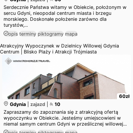
Serdecznie Państwa witamy w Obiekcie, położonym w
sercu Gdyni, nieopodal centrum miasta i brzegu
morskiego. Doskonałe położenie zarówno dla
turystów,...
opis
terminy
piktogramy
mapa
Atrakcyjny Wypoczynek w Dzielnicy Willowej Gdynia
Centrum | Blisko Plaży i Atrakcji Trójmiasta
60
zł
Gdynia
|
zajazd
|
10
Zapraszamy do zapoznania się z atrakcyjną ofertą
wypoczynku w Obiekcie. Jesteśmy umiejscowieni w
niemal samym centrum Gdyni w prześlicznej willowej...
opis
terminy
piktogramy
mapa