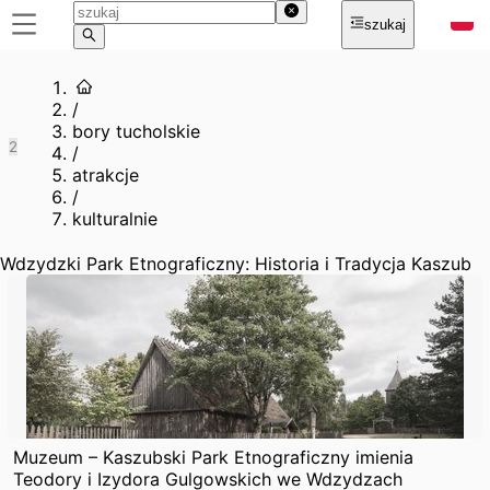
szukaj
/
bory tucholskie
2
/
atrakcje
/
kulturalnie
Wdzydzki Park Etnograficzny: Historia i Tradycja Kaszub
Muzeum – Kaszubski Park Etnograficzny imienia
Teodory i Izydora Gulgowskich we Wdzydzach