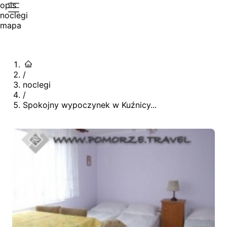
opis
noclegi
mapa
/
noclegi
/
Spokojny wypoczynek w Kuźnicy...