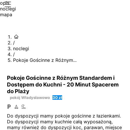
opis
noclegi
mapa
/
noclegi
/
Pokoje Gościnne z Różnym...
Pokoje Gościnne z Różnym Standardem i
Dostępem do Kuchni - 20 Minut Spacerem
do Plaży
pokój
Władysławowo
30 zł
Do dyspozycji mamy pokoje gościnne z łazienkami.
Do dyspozycji mamy kuchnie całą wyposażoną,
mamy również do dyspozycji koc, parawan, miejsce