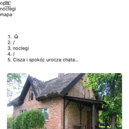
opis
noclegi
mapa
/
noclegi
/
Cisza i spokój: urocza chata...