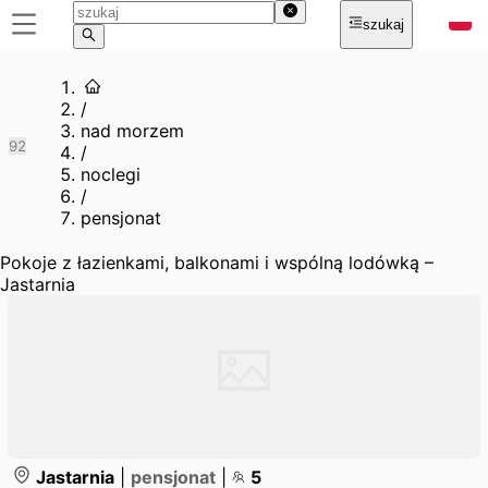
szukaj
/
nad morzem
9
2
/
noclegi
/
pensjonat
Pokoje z łazienkami, balkonami i wspólną lodówką –
Jastarnia
Jastarnia
|
pensjonat
|
5