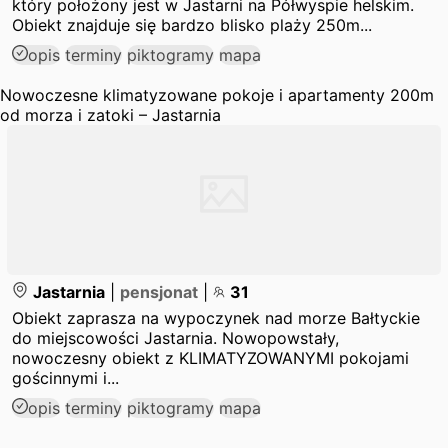
który położony jest w Jastarni na Półwyspie helskim.
Obiekt znajduje się bardzo blisko plaży 250m...
opis
terminy
piktogramy
mapa
Nowoczesne klimatyzowane pokoje i apartamenty 200m
od morza i zatoki – Jastarnia
Jastarnia
|
pensjonat
|
31
Obiekt zaprasza na wypoczynek nad morze Bałtyckie
do miejscowości Jastarnia. Nowopowstały,
nowoczesny obiekt z KLIMATYZOWANYMI pokojami
gościnnymi i...
opis
terminy
piktogramy
mapa