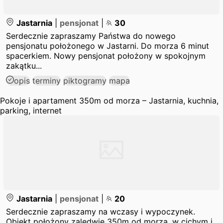
Jastarnia
|
pensjonat
|
30
Serdecznie zapraszamy Państwa do nowego
pensjonatu położonego w Jastarni. Do morza 6 minut
spacerkiem. Nowy pensjonat położony w spokojnym
zakątku...
opis
terminy
piktogramy
mapa
Pokoje i apartament 350m od morza – Jastarnia, kuchnia,
parking, internet
Jastarnia
|
pensjonat
|
20
Serdecznie zapraszamy na wczasy i wypoczynek.
Obiekt położony zaledwie 350m od morza, w cichym i