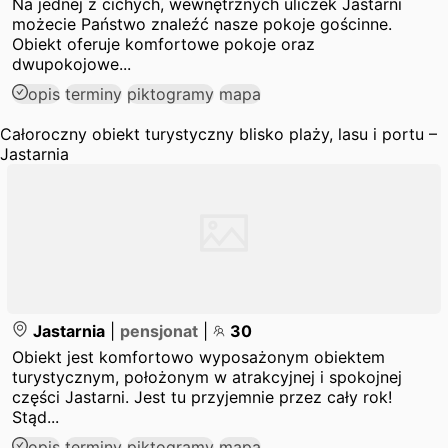
Na jednej z cichych, wewnętrznych uliczek Jastarni
możecie Państwo znaleźć nasze pokoje gościnne.
Obiekt oferuje komfortowe pokoje oraz
dwupokojowe...
opis
terminy
piktogramy
mapa
Całoroczny obiekt turystyczny blisko plaży, lasu i portu –
Jastarnia
Jastarnia
|
pensjonat
|
30
Obiekt jest komfortowo wyposażonym obiektem
turystycznym, położonym w atrakcyjnej i spokojnej
części Jastarni. Jest tu przyjemnie przez cały rok!
Stąd...
opis
terminy
piktogramy
mapa