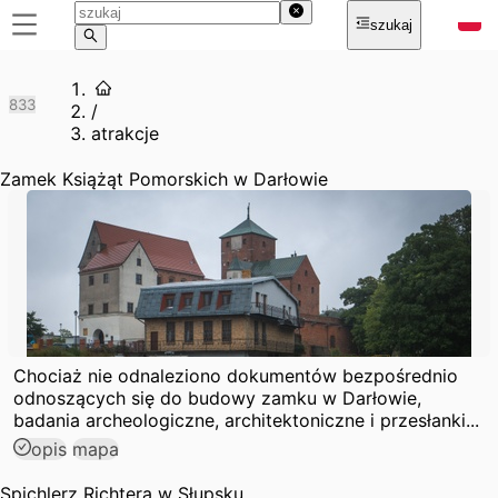
szukaj
8
3
3
/
atrakcje
Zamek Książąt Pomorskich w Darłowie
Chociaż nie odnaleziono dokumentów bezpośrednio
odnoszących się do budowy zamku w Darłowie,
badania archeologiczne, architektoniczne i przesłanki...
opis
mapa
Spichlerz Richtera w Słupsku